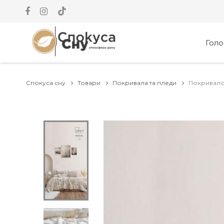
Гол
Спокуса сну
Товари
Покривала та пледи
Покривало 