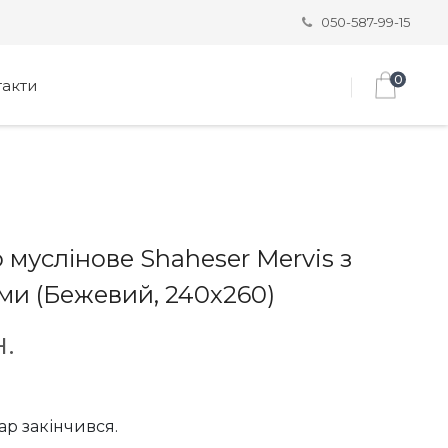
050-587-99-15
0
такти
муслінове Shaheser Mervis з
ми (Бежевий, 240х260)
.
ар закінчився.