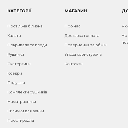
КАТЕГОРІЇ
МАГАЗИН
Д
Постільна білизна
Про нас
Як
Халати
Доставка і оплата
На
пов
Покривала та пледи
Повернення та обмін
Рушники
Угода користувача
Скатертини
Контакти
Ковдри
Подушки
Комплекти рушників
Наматрацники
Килимки для ванни
Простирадла