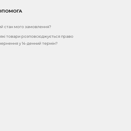
ОПОМОГА
ий стан мого замовлення?
 які товари розповсюджується право
ернення у 14-денний термін?