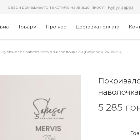
Товари домашнього текстилю найвищої якості.
Купуй зараз.
овна
Товари
Про нас
Доставка і оплата
Кон
муслінове Shaheser Mervis з наволочками (Бежевий, 240х260)
Покривало 
наволочка
5 285
грн
Тов