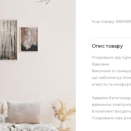
Код товару:
868365
Опис товару
Покривало від туре
бавовни.
Виконане зі семиша
що забезпечує йому
м'якість та комфорт
Завдяки багатошаро
відмінною повітроп
В комплект входить
Покривало має роз