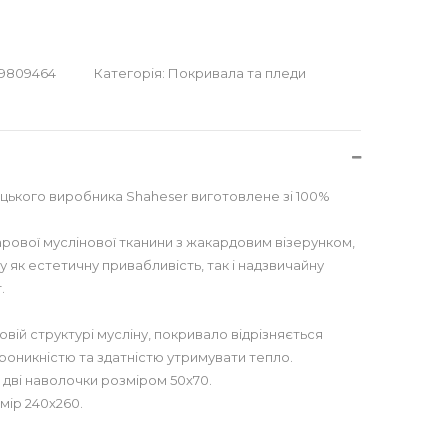
9809464
Категорія:
Покривала та пледи
цького виробника Shaheser виготовлене зі 100%
рової муслінової тканини з жакардовим візерунком,
 як естетичну привабливість, так і надзвичайну
.
вій структурі мусліну, покривало відрізняється
роникністю та здатністю утримувати тепло.
 дві наволочки розміром 50х70.
мір 240х260.