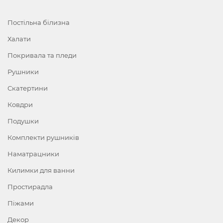
Постільна білизна
Халати
Покривала та пледи
Рушники
Скатертини
Ковдри
Подушки
Комплекти рушників
Наматрацники
Килимки для ванни
Простирадла
Піжами
Декор