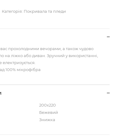
Категорія:
Покривала та пледи
є вас прохолодними вечорами, а також чудово
ло на ліжко або диван. Зручний у використанні,
е електризується.
лад 100% мікрофібра
и
200x220
Бежевий
Знижка