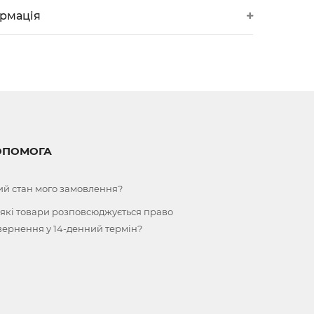
ормація
ОПОМОГА
ий стан мого замовлення?
 які товари розповсюджується право
вернення у 14-денний термін?