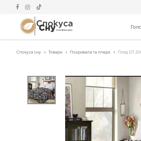
Гол
Спокуса сну
Товари
Покривала та пледи
Плед DT 20