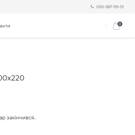
050-587-99-15
0
акти
00x220
ар закінчився.