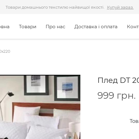
Товари домашнього текстилю найвищої якості.
Купуй зараз.
овна
Товари
Про нас
Доставка і оплата
Конт
0x220
Плед DT 2
999
грн.
Тов