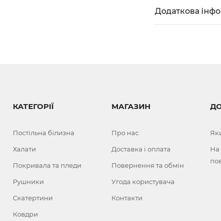
Додаткова інф
КАТЕГОРІЇ
МАГАЗИН
Д
Постільна білизна
Про нас
Як
Халати
Доставка і оплата
На
по
Покривала та пледи
Повернення та обмін
Рушники
Угода користувача
Скатертини
Контакти
Ковдри