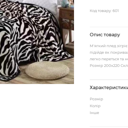
Код товару:
601
Опис товару
М'ягкий плед зігрі
підійде як покрива
легко переться та н
Розмір 200х220 Ск
Характеристик
Розмір
Колір
Інше