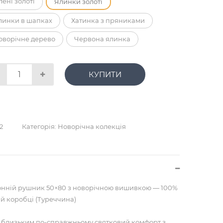
лені золоті
Ялинки золоті
линки в шапках
Хатинка з пряниками
оворічне дерево
Червона ялинка
КУПИТИ
2
Категорія:
Новорічна колекція
нній рушник 50×80 з новорічною вишивкою — 100%
ій коробці (Туреччина)
о близьким по-справжньому святковий комфорт з