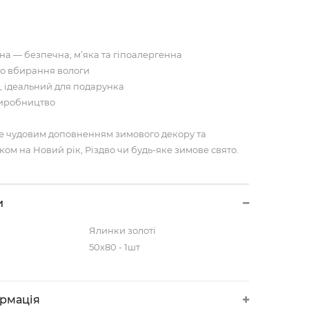
на — безпечна, м’яка та гіпоалергенна
 до вбирання вологи
, ідеальний для подарунка
виробництво
е чудовим доповненням зимового декору та
м на Новий рік, Різдво чи будь-яке зимове свято.
и
Ялинки золоті
50х80 - 1шт
ормація