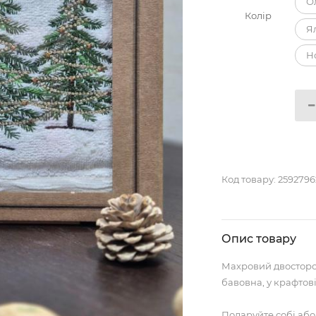
О
Колір
Я
Н
Код товару:
2592796
Опис товару
Махровий двосторо
бавовна, у крафтов
Подаруйте собі аб