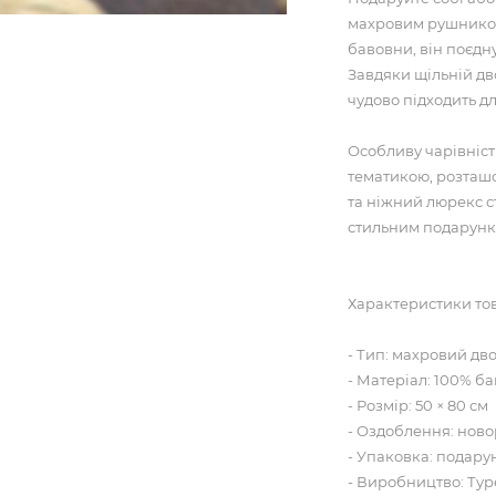
махровим рушником
бавовни, він поєдну
Завдяки щільній дв
чудово підходить д
Особливу чарівніс
тематикою, розташ
та ніжний люрекс с
стильним подарунк
Характеристики то
- Тип: махровий д
- Матеріал: 100% б
- Розмір: 50 × 80 см
- Оздоблення: ново
- Упаковка: подар
- Виробництво: Ту