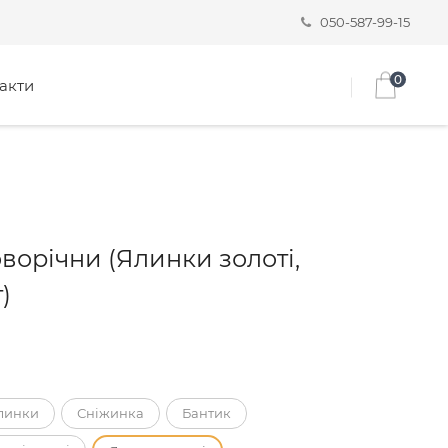
050-587-99-15
0
акти
ворічни (Ялинки золоті,
)
линки
Сніжинка
Бантик