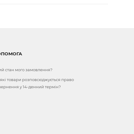
ОПОМОГА
ий стан мого замовлення?
 які товари розповсюджується право
вернення у 14-денний термін?