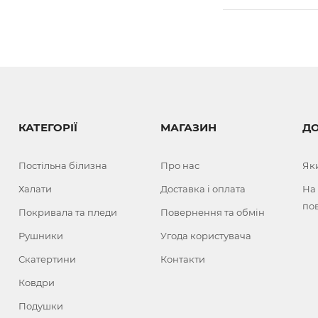
КАТЕГОРІЇ
МАГАЗИН
Д
Постільна білизна
Про нас
Як
Халати
Доставка і оплата
На
по
Покривала та пледи
Повернення та обмін
Рушники
Угода користувача
Скатертини
Контакти
Ковдри
Подушки