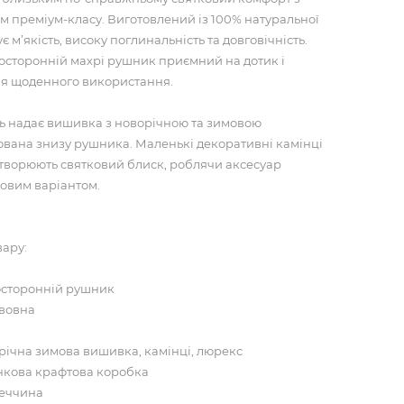
 преміум-класу. Виготовлений із 100% натуральної
є м’якість, високу поглинальність та довговічність.
осторонній махрі рушник приємний на дотик і
ля щоденного використання.
ть надає вишивка з новорічною та зимовою
ована знизу рушника. Маленькі декоративні камінці
творюють святковий блиск, роблячи аксесуар
овим варіантом.
вару:
восторонній рушник
авовна
річна зимова вишивка, камінці, люрекс
ункова крафтова коробка
реччина