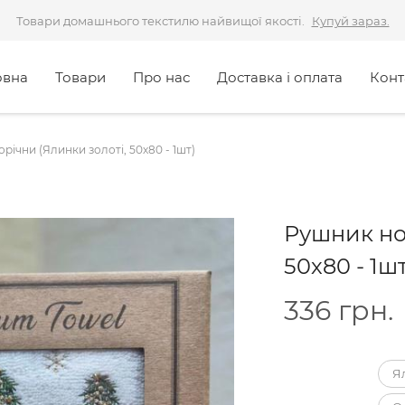
Товари домашнього текстилю найвищої якості.
Купуй зараз.
овна
Товари
Про нас
Доставка і оплата
Конт
річни (Ялинки золоті, 50х80 - 1шт)
Рушник но
50х80 - 1шт
336
грн.
Я