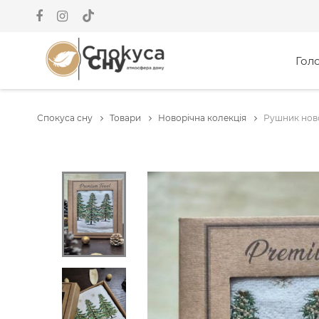
Гол
Спокуса сну
Товари
Новорічна колекція
Рушник ново