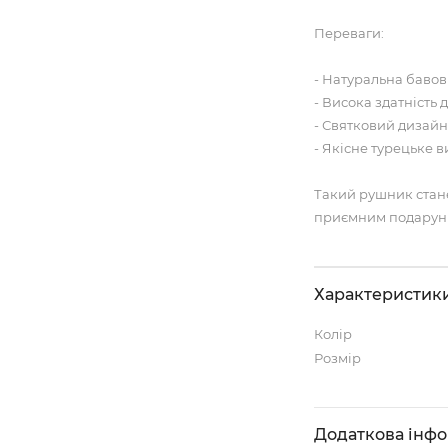
Переваги:
- Натуральна бавов
- Висока здатність
- Святковий дизайн
- Якісне турецьке 
Такий рушник стан
приємним подарунко
Характеристик
Колір
Розмір
Додаткова інф