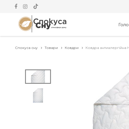
Гол
Спокуса сну
Товари
Ковдри
Ковдра антиалергійна Н