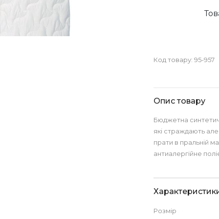
Тов
Код товару:
95-957
Опис товару
Бюджетна синтетич
які страждають але
прати в пральній м
антиалергійне поліе
Характеристик
Розмір