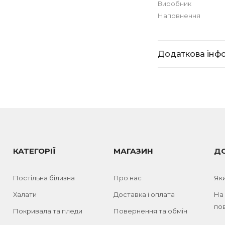
Виробник
Наповнення
Додаткова інф
КАТЕГОРІЇ
МАГАЗИН
Д
Постільна білизна
Про нас
Як
Халати
Доставка і оплата
На
пов
Покривала та пледи
Повернення та обмін