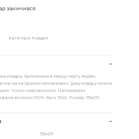
ар закінчився.
Категорія:
Ковдри
на ковдра, призначена в першу чергу людям,
ргією на натуральні наповнювачі. Дану ковдру можна
ашині. Чохол: мікроволокно. Наповнювач:
фірне волокно 100%. Вага: 900г. Розмір: 155х215
и
155x215