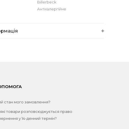
Billerbeck
Антиалергійне
ормація
ОПОМОГА
ий стан мого замовлення?
 які товари розповсюджується право
ернення у 14-денний термін?