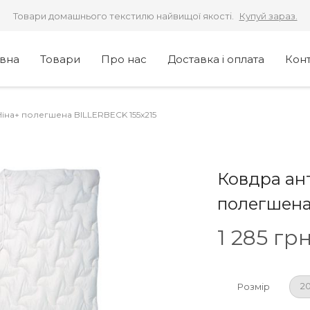
Товари домашнього текстилю найвищої якості.
Купуй зараз.
овна
Товари
Про нас
Доставка і оплата
Кон
іна+ полегшена BILLERBECK 155х215
Ковдра ан
полегшена
1 285
грн
2
Розмір