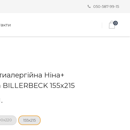
050-587-99-15
0
такти
тиалергійна Ніна+
 BILLERBECK 155х215
.
00x220
155x215