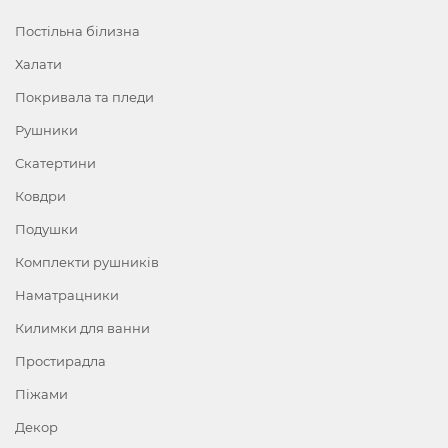
Постільна білизна
Халати
Покривала та пледи
Рушники
Скатертини
Ковдри
Подушки
Комплекти рушників
Наматрацники
Килимки для ванни
Простирадла
Піжами
Декор