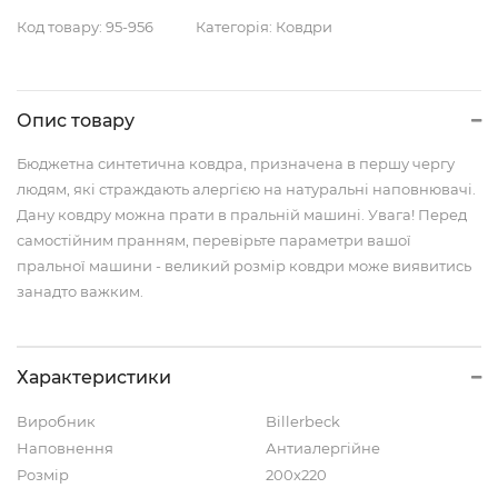
Код товару:
95-956
Категорія:
Ковдри
Опис товару
Бюджетна синтетична ковдра, призначена в першу чергу
людям, які страждають алергією на натуральні наповнювачі.
Дану ковдру можна прати в пральній машині. Увага! Перед
самостійним пранням, перевірьте параметри вашої
пральної машини - великий розмір ковдри може виявитись
занадто важким.
Характеристики
Виробник
Billerbeck
Наповнення
Антиалергійне
Розмір
200x220