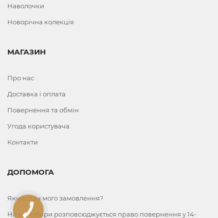
Наволочки
Новорічна колекція
МАГАЗИН
Про нас
Доставка і оплата
Повернення та обмін
Угода користувача
Контакти
ДОПОМОГА
Який стан мого замовлення?
КНОПКА
На які товари розповсюджується право повернення у 14-
ЗВ'ЯЗКУ