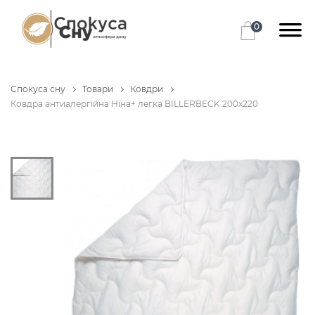
0
Спокуса сну
Товари
Ковдри
Ковдра антиалергійна Ніна+ легка BILLERBECK 200х220