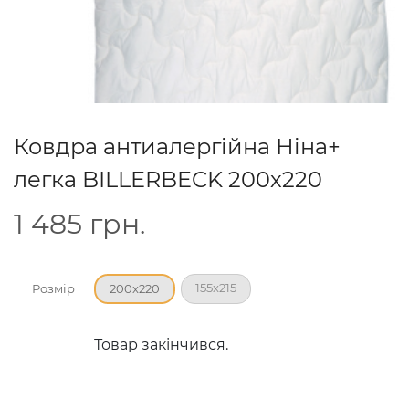
Ковдра антиалергійна Ніна+
легка BILLERBECK 200х220
1 485
грн.
155x215
Розмір
200x220
Товар закінчився.