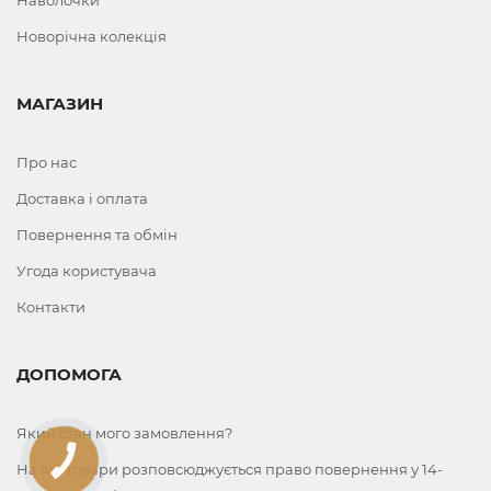
Наволочки
Новорічна колекція
МАГАЗИН
Про нас
Доставка і оплата
Повернення та обмін
Угода користувача
Контакти
ДОПОМОГА
Який стан мого замовлення?
КНОПКА
На які товари розповсюджується право повернення у 14-
ЗВ'ЯЗКУ