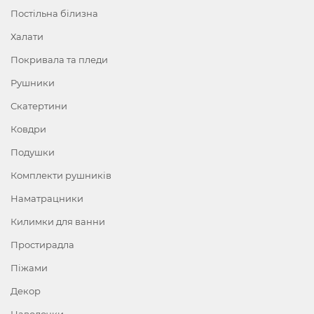
Постільна білизна
Халати
Покривала та пледи
Рушники
Скатертини
Ковдри
Подушки
Комплекти рушників
Наматрацники
Килимки для ванни
Простирадла
Піжами
Декор