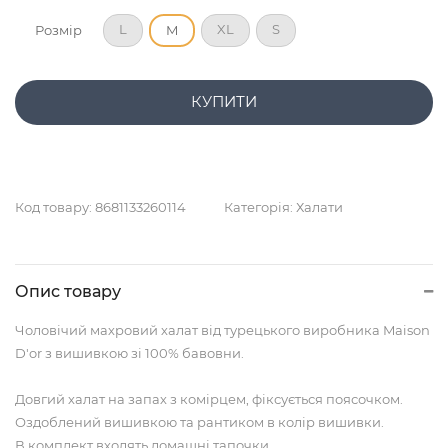
L
XL
S
Розмір
M
КУПИТИ
Код товару:
8681133260114
Категорія:
Халати
Опис товару
Чоловічий махровий халат від турецького виробника Maison
D'or з вишивкою зі 100% бавовни.
Довгий халат на запах з комірцем, фіксується поясочком.
Оздоблений вишивкою та рантиком в колір вишивки.
В комплект входять домашні тапочки.