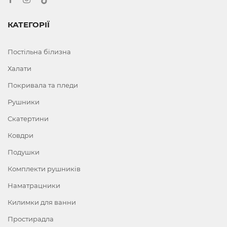
КАТЕГОРІЇ
Постільна білизна
Халати
Покривала та пледи
Рушники
Скатертини
Ковдри
Подушки
Комплекти рушників
Наматрацники
Килимки для ванни
Простирадла