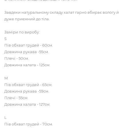
Завдяки натуральному складу халат гарно вбирає вологу й
дуже приємний до тіла.
Заміри по виробу:
S
Пів обхват грудей - 60см.
Довжина рукава -55см.
Плечі - 50см.
Довжина халата - 125см.
М
Пів обхват грудей - 65см.
Довжина рукава -59см.
Плечі - 55см.
Довжина халата - 127см.
L
Пів обхват грудей - 70см.