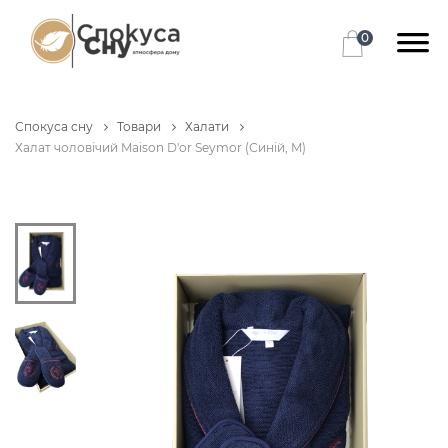
0
Спокуса сну
Товари
Халати
Халат чоловічий Maison D'or Seymor (Синій, M)