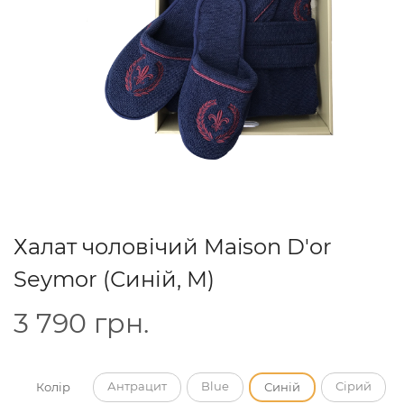
Халат чоловічий Maison D'or
Seymor (Синій, M)
3 790
грн.
Антрацит
Blue
Сірий
Колір
Синій