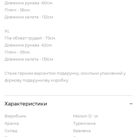
Довжина рукава -60см.
Плечі - 56см.
Довжина халата - 132см.
XL
Пів обхват грудей - 75см.
Довжина рукава -62см.
Плечі - 59см.
Довжина халата - 135см.
Стане гарним варіантом подарунку, оскільки упаковний у
фірмову подарункову коробку.
Характеристики
Виробник
Maison D`or
Країна
Туреччина
Склад
Бавовна