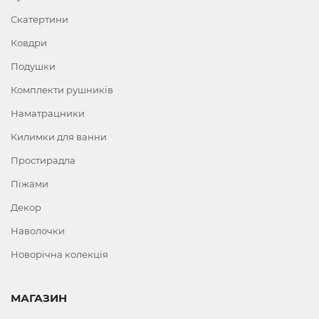
Скатертини
Ковдри
Подушки
Комплекти рушників
Наматрацники
Килимки для ванни
Простирадла
Піжами
Декор
Наволочки
Новорічна колекція
МАГАЗИН