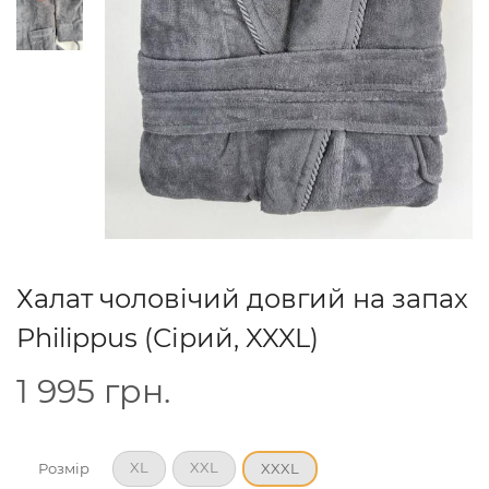
Халат чоловічий довгий на запах
Philippus (Сірий, XXXL)
1 995
грн.
XL
XXL
Розмір
XXXL