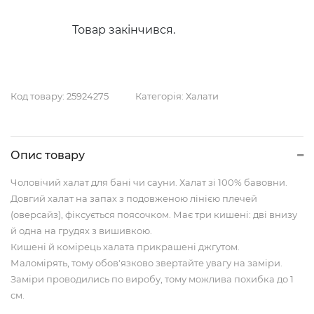
Товар закінчився.
Код товару:
25924275
Категорія:
Халати
Опис товару
Чоловічий халат для бані чи сауни. Халат зі 100% бавовни.
Довгий халат на запах з подовженою лінією плечей
(оверсайз), фіксується поясочком. Має три кишені: дві внизу
й одна на грудях з вишивкою.
Кишені й комірець халата прикрашені джгутом.
Маломірять, тому обов'язково звертайте увагу на заміри.
Заміри проводились по виробу, тому можлива похибка до 1
см.