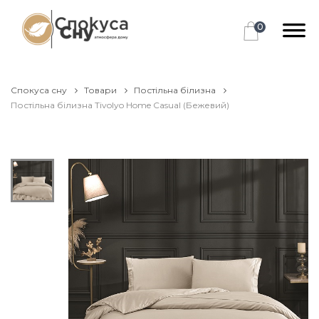
0
Спокуса сну
Товари
Постільна білизна
Постільна білизна Tivolyo Home Casual (Бежевий)