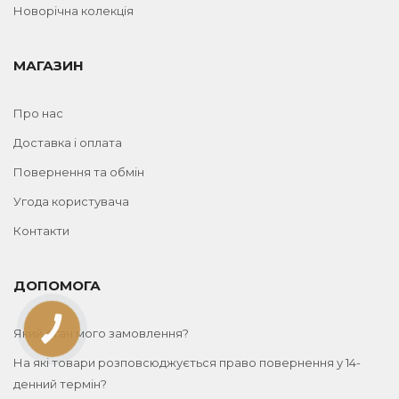
Новорічна колекція
МАГАЗИН
Про нас
Доставка і оплата
Повернення та обмін
Угода користувача
Контакти
ДОПОМОГА
КНОПКА
Який стан мого замовлення?
ЗВ'ЯЗКУ
На які товари розповсюджується право повернення у 14-
денний термін?