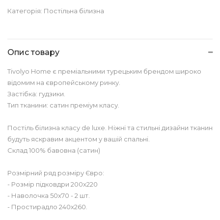
Категорія:
Постільна білизна
Опис товару
Tivolyo Home є преміальними турецьким брендом широко
відомим на європейському ринку.
Застібка: гудзики.
Тип тканини: сатин преміум класу.
Постіль білизна класу de luxe. Ніжні та стильні дизайни тканин
будуть яскравим акцентом у вашій спальні.
Склад 100% бавовна (сатин)
Розмірний ряд розміру Євро:
- Розмір підковдри 200x220
- Наволочка 50х70 - 2 шт.
- Простирадло 240x260.