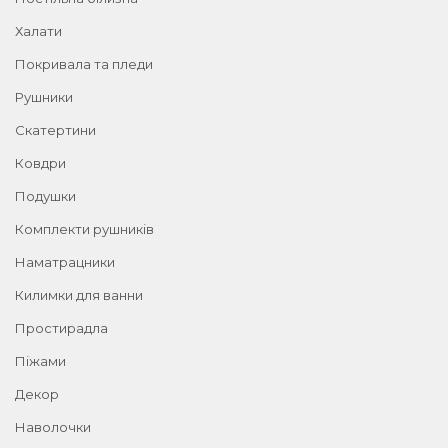
Халати
Покривала та пледи
Рушники
Скатертини
Ковдри
Подушки
Комплекти рушників
Наматрацники
Килимки для ванни
Простирадла
Піжами
Декор
Наволочки